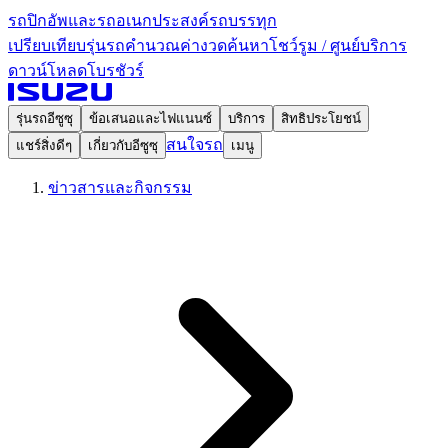
รถปิกอัพและรถอเนกประสงค์
รถบรรทุก
เปรียบเทียบรุ่นรถ
คำนวณค่างวด
ค้นหาโชว์รูม / ศูนย์บริการ
ดาวน์โหลดโบรชัวร์
รุ่นรถอีซูซุ
ข้อเสนอและไฟแนนซ์
บริการ
สิทธิประโยชน์
สนใจรถ
แชร์สิ่งดีๆ
เกี่ยวกับอีซูซุ
เมนู
ข่าวสารและกิจกรรม