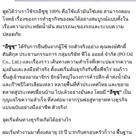
พูดได้ว่าเราใช้รถอีซูซุ 100% คือใช้แล้วมันใช่เลย สามารถตอบ
โจทย์ เรื่องของการทำธุรกิจของผมได้อย่างสมบูรณ์แบบทั้งใน
เรื่องความประหยัดน้ำมัน สมรรถนะของรถและระบบความ
ปลอดภัย
“อีซูซุ”
ได้รับการยืนยันจากผู้ใช้ รถตัวจริงอย่าง คุณพงษ์ศักดิ์
ตันติกุล ประธานกรรมการ กลุ่มบริษัท พีโอ ออยล์ จำกัด (PO Oil
Co., Ltd.) และเรื่องราว เส้นทางความสำเร็จที่เพาะบ่มจากความ
มุ่งมั่นและลงมือทำจริง ตั้งแต่เริ่มต้นธุรกิจรับซื้อพืชไร่ จนก้าว
ขึ้นสู่เจ้าของอาณาจักร ยักษ์ใหญ่ในวงการค้าปลีก-ค้าส่งน้ำมัน
และก๊าซปิโตรเลียมเหลว หลายพื้นที่ทั่วประเทศไทย และขยาย
ตลาดสู่ประเทศเพื่อนบ้าน ไปแล้วอย่างมั่นคง โดยมี
“อีซูซุ”
เป็น
กุญแจไขความสำเร็จ ที่ส่งต่อมาจากรุ่นพ่อสู่ทายาททางธุรกิจ
แบบฉบับอย่างมืออาชีพ ตัวจริง!
จุดเริ่มต้นทางธุรกิจเกิดได้อย่างไร
ผมเริ่มทำงานมาตั้งแต่อายุ 18 ปี บวกกับครอบครัวก็วาง พื้นฐาน