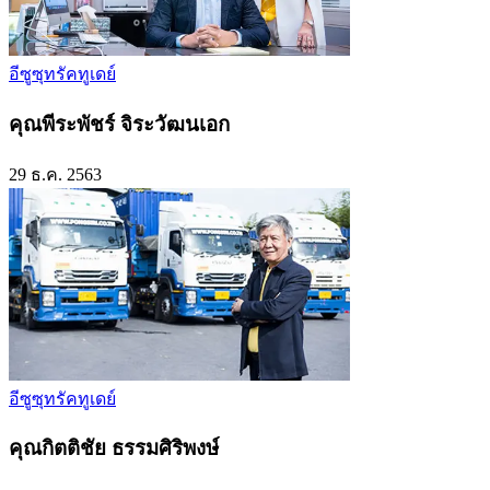
อีซูซุทรัคทูเดย์
คุณพีระพัชร์ จิระวัฒนเอก
29 ธ.ค. 2563
อีซูซุทรัคทูเดย์
คุณกิตติชัย ธรรมศิริพงษ์