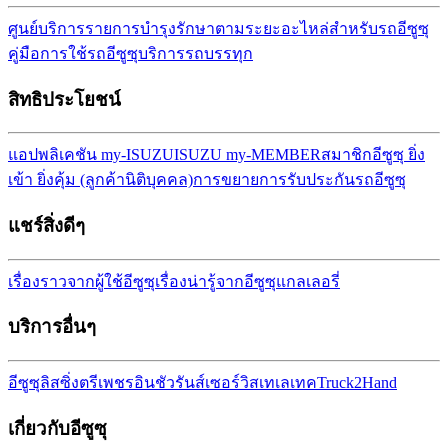
ศูนย์บริการ
รายการบำรุงรักษาตามระยะ
อะไหล่สำหรับรถอีซูซุ
คู่มือการใช้รถอีซูซุ
บริการรถบรรทุก
สิทธิประโยชน์
แอปพลิเคชัน my-ISUZU
ISUZU my-MEMBER
สมาชิกอีซูซุ ยิ่ง
เข้า ยิ่งคุ้ม (ลูกค้านิติบุคคล)
การขยายการรับประกันรถ
อีซูซุ
แชร์สิ่งดีๆ
เรื่องราวจากผู้ใช้อีซูซุ
เรื่องน่ารู้จากอีซูซุ
แกลเลอรี่
บริการอื่นๆ
อีซูซุลิสซิ่ง
ตรีเพชรอินชัวรันส์เซอร์วิส
เทเลเทค
Truck2Hand
เกี่ยวกับอีซูซุ