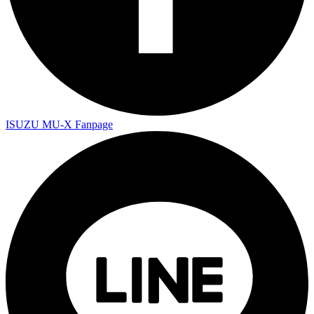
ISUZU MU-X Fanpage