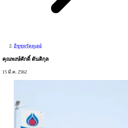
อีซูซุทรัคทูเดย์
คุณพงษ์ศักดิ์ ตันติกุล
15 มี.ค. 2562