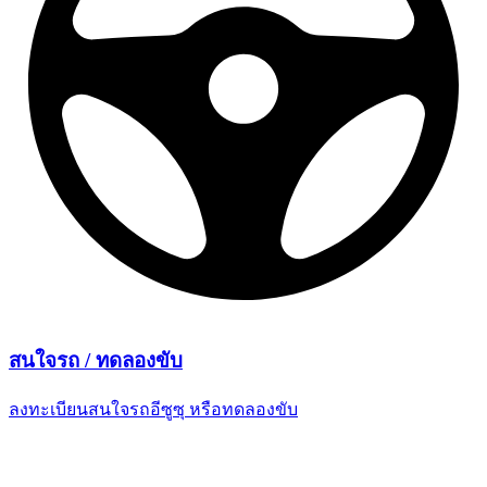
สนใจรถ /
ทดลองขับ
ลงทะเบียนสนใจรถอีซูซุ
หรือทดลองขับ