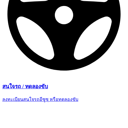
สนใจรถ /
ทดลองขับ
ลงทะเบียนสนใจรถอีซูซุ
หรือทดลองขับ