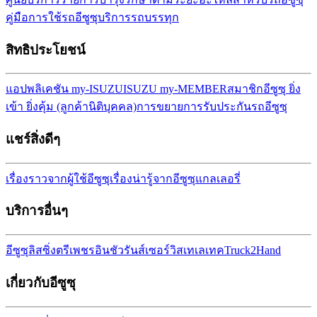
คู่มือการใช้รถอีซูซุ
บริการรถบรรทุก
สิทธิประโยชน์
แอปพลิเคชัน my-ISUZU
ISUZU my-MEMBER
สมาชิกอีซูซุ ยิ่ง
เข้า ยิ่งคุ้ม (ลูกค้านิติบุคคล)
การขยายการรับประกันรถ
อีซูซุ
แชร์สิ่งดีๆ
เรื่องราวจากผู้ใช้อีซูซุ
เรื่องน่ารู้จากอีซูซุ
แกลเลอรี่
บริการอื่นๆ
อีซูซุลิสซิ่ง
ตรีเพชรอินชัวรันส์เซอร์วิส
เทเลเทค
Truck2Hand
เกี่ยวกับอีซูซุ