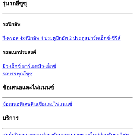
รุ่นรถอีซูซุ
รถปิกอัพ
วี-ครอส 4x4
ปิกอัพ 4 ประตู
ปิกอัพ 2 ประตู
สปาร์ค
เอ็กซ์-ซีรี่ส์
รถอเนกประสงค์
มิว-เอ็กซ์ อาร์เอส
มิว-เอ็กซ์
รถบรรทุกอีซูซุ
ข้อเสนอและไฟแนนซ์
ข้อเสนอพิเศษ
สินเชื่อและไฟแนนซ์
บริการ
ศูนย์บริการ
รายการบำรุงรักษาตามระยะ
อะไหล่สำหรับรถอีซูซุ