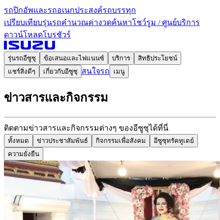
รถปิกอัพและรถอเนกประสงค์
รถบรรทุก
เปรียบเทียบรุ่นรถ
คำนวณค่างวด
ค้นหาโชว์รูม / ศูนย์บริการ
ดาวน์โหลดโบรชัวร์
รุ่นรถอีซูซุ
ข้อเสนอและไฟแนนซ์
บริการ
สิทธิประโยชน์
สนใจรถ
แชร์สิ่งดีๆ
เกี่ยวกับอีซูซุ
เมนู
ข่าวสารและกิจกรรม
ติดตามข่าวสารและกิจกรรมต่างๆ ของอีซูซุได้ที่นี่
ทั้งหมด
ข่าวประชาสัมพันธ์
กิจกรรมเพื่อสังคม
อีซูซุทรัคทูเดย์
ความยั่งยืน