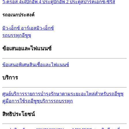
วี-ครอส 4x4
ปิกอัพ 4 ประตู
ปิกอัพ 2 ประตู
สปาร์ค
เอ็กซ์-ซีรี่ส์
รถอเนกประสงค์
มิว-เอ็กซ์ อาร์เอส
มิว-เอ็กซ์
รถบรรทุกอีซูซุ
ข้อเสนอและไฟแนนซ์
ข้อเสนอพิเศษ
สินเชื่อและไฟแนนซ์
บริการ
ศูนย์บริการ
รายการบำรุงรักษาตามระยะ
อะไหล่สำหรับรถอีซูซุ
คู่มือการใช้รถอีซูซุ
บริการรถบรรทุก
สิทธิประโยชน์