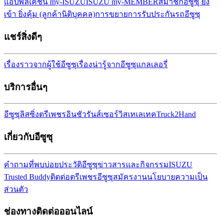
แอปพลิเคชัน my-ISUZU
ISUZU my-MEMBER
สมาชิกอีซูซุ ยิ่ง
เข้า ยิ่งคุ้ม (ลูกค้านิติบุคคล)
การขยายการรับประกันรถ
อีซูซุ
แชร์สิ่งดีๆ
เรื่องราวจากผู้ใช้อีซูซุ
เรื่องน่ารู้จากอีซูซุ
แกลเลอรี่
บริการอื่นๆ
อีซูซุลิสซิ่ง
ตรีเพชรอินชัวรันส์เซอร์วิส
เทเลเทค
Truck2Hand
เกี่ยวกับอีซูซุ
คำถามที่พบบ่อย
ประวัติอีซูซุ
ข่าวสารและกิจกรรม
ISUZU
Trusted Buddy
ติดต่อตรีเพชรอีซูซุ
สมัครงาน
นโยบายความเป็น
ส่วนตัว
ช่องทางติดต่อออนไลน์