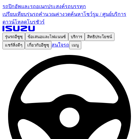
รถปิกอัพและรถอเนกประสงค์
รถบรรทุก
เปรียบเทียบรุ่นรถ
คำนวณค่างวด
ค้นหาโชว์รูม / ศูนย์บริการ
ดาวน์โหลดโบรชัวร์
รุ่นรถอีซูซุ
ข้อเสนอและไฟแนนซ์
บริการ
สิทธิประโยชน์
สนใจรถ
แชร์สิ่งดีๆ
เกี่ยวกับอีซูซุ
เมนู