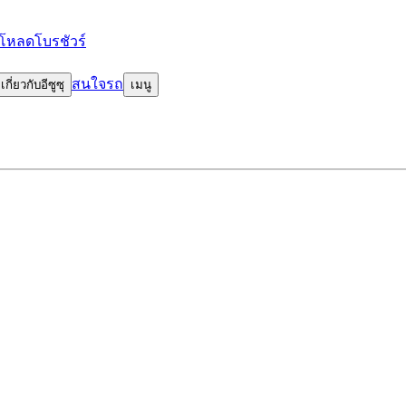
โหลดโบรชัวร์
สนใจรถ
เกี่ยวกับอีซูซุ
เมนู