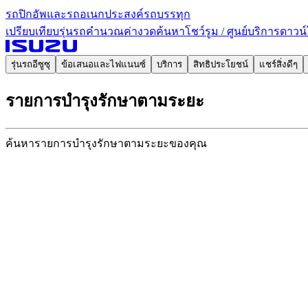
รถปิกอัพและรถอเนกประสงค์
รถบรรทุก
เปรียบเทียบรุ่นรถ
คำนวณค่างวด
ค้นหาโชว์รูม / ศูนย์บริการ
ดาวน์
รุ่นรถอีซูซุ
ข้อเสนอและไฟแนนซ์
บริการ
สิทธิประโยชน์
แชร์สิ่งดีๆ
รายการบำรุงรักษา
ตามระยะ
ค้นหารายการบำรุงรักษา
ตามระยะของคุณ