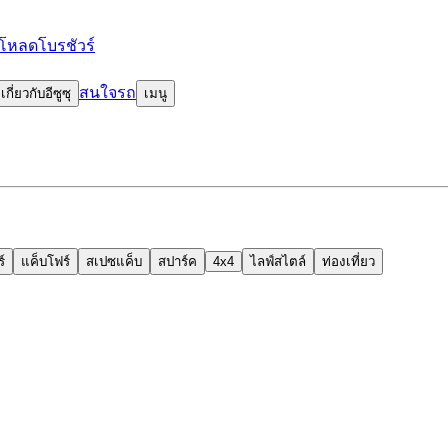
โหลดโบรชัวร์
สนใจรถ
เกี่ยวกับอีซูซุ
เมนู
์
แค็บโฟร์
สเปซแค็บ
สปาร์ค
4x4
ไลฟ์สไตล์
ท่องเที่ยว