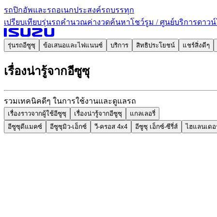
รถปิกอัพและรถอเนกประสงค์
รถบรรทุก
เปรียบเทียบรุ่นรถ
คำนวณค่างวด
ค้นหาโชว์รูม / ศูนย์บริการ
ดาวน์
รุ่นรถอีซูซุ
ข้อเสนอและไฟแนนซ์
บริการ
สิทธิประโยชน์
แชร์สิ่งดีๆ
เรื่องน่ารู้จาก
อีซูซุ
รวมเทคนิคดีๆ ในการใช้งานและดูแลรถ
เรื่องราวจากผู้ใช้อีซูซุ
เรื่องน่ารู้จากอีซูซุ
แกลเลอรี่
อีซูซุดีแมคซ์
อีซูซุมิว-เอ็กซ์
วี-ครอส 4x4
อีซูซุ เอ็กซ์-ซีรี่ส์
ไฮแลนเดอร