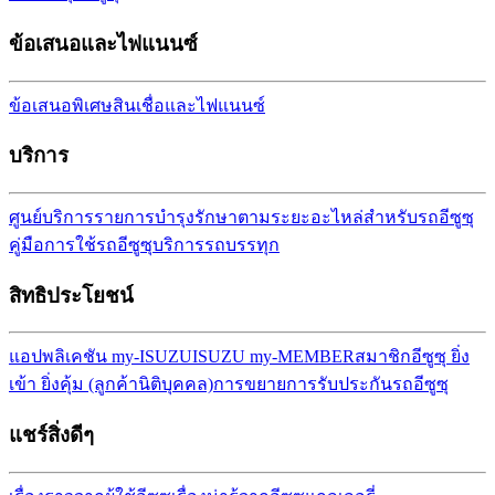
ข้อเสนอและไฟแนนซ์
ข้อเสนอพิเศษ
สินเชื่อและไฟแนนซ์
บริการ
ศูนย์บริการ
รายการบำรุงรักษาตามระยะ
อะไหล่สำหรับรถอีซูซุ
คู่มือการใช้รถอีซูซุ
บริการรถบรรทุก
สิทธิประโยชน์
แอปพลิเคชัน my-ISUZU
ISUZU my-MEMBER
สมาชิกอีซูซุ ยิ่ง
เข้า ยิ่งคุ้ม (ลูกค้านิติบุคคล)
การขยายการรับประกันรถ
อีซูซุ
แชร์สิ่งดีๆ