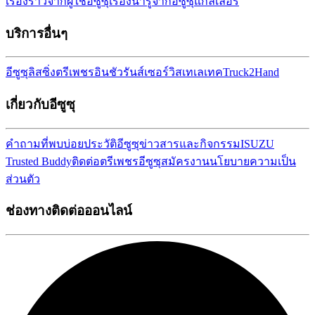
เรื่องราวจากผู้ใช้อีซูซุ
เรื่องน่ารู้จากอีซูซุ
แกลเลอรี่
บริการอื่นๆ
อีซูซุลิสซิ่ง
ตรีเพชรอินชัวรันส์เซอร์วิส
เทเลเทค
Truck2Hand
เกี่ยวกับอีซูซุ
คำถามที่พบบ่อย
ประวัติอีซูซุ
ข่าวสารและกิจกรรม
ISUZU
Trusted Buddy
ติดต่อตรีเพชรอีซูซุ
สมัครงาน
นโยบายความเป็น
ส่วนตัว
ช่องทางติดต่อออนไลน์