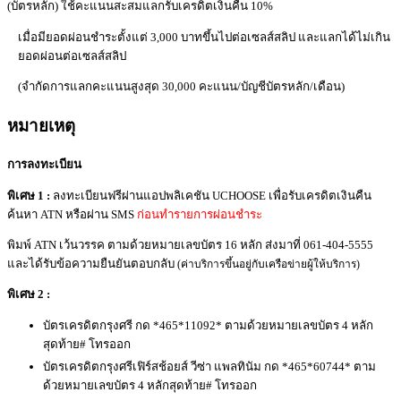
(บัตรหลัก) ใช้คะแนนสะสมแลกรับเครดิตเงินคืน 10%
เมื่อมียอดผ่อนชำระตั้งแต่ 3,000 บาทขึ้นไปต่อเซลส์สลิป และแลกได้ไม่เกิน
ยอดผ่อนต่อเซลส์สลิป
(จำกัดการแลกคะแนนสูงสุด 30,000 คะแนน/บัญชีบัตรหลัก/เดือน)
หมายเหตุ
การลงทะเบียน
พิเศษ 1 :
ลงทะเบียนฟรีผ่านแอปพลิเคชัน UCHOOSE เพื่อรับเครดิตเงินคืน
ค้นหา ATN หรือผ่าน SMS
ก่อนทำรายการผ่อนชำระ
พิมพ์ ATN เว้นวรรค ตามด้วยหมายเลขบัตร 16 หลัก ส่งมาที่ 061-404-5555
และได้รับข้อความยืนยันตอบกลับ
(ค่าบริการขึ้นอยู่กับเครือข่ายผู้ให้บริการ)
พิเศษ 2 :
บัตรเครดิตกรุงศรี กด *465*11092* ตามด้วยหมายเลขบัตร 4 หลัก
สุดท้าย# โทรออก
บัตรเครดิตกรุงศรีเฟิร์สช้อยส์ วีซ่า แพลทินัม กด *465*60744* ตาม
ด้วยหมายเลขบัตร 4 หลักสุดท้าย# โทรออก