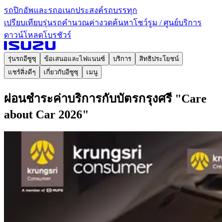
รถปิกอัพและรถอเนกประสงค์
รถบรรทุก
เปรียบเทียบรุ่นรถ
คำนวณค่างวด
ค้นหาโชว์รูม / ศูนย์บริการ
ดาวน์โหลดโบรชัวร์
รุ่นรถอีซูซุ
ข้อเสนอและไฟแนนซ์
บริการ
สิทธิประโยชน์
แชร์สิ่งดีๆ
เกี่ยวกับอีซูซุ
เมนู
ผ่อนชำระค่าบริการกับบัตรกรุงศรี "Care
about Car 2026"