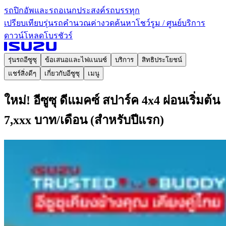
รถปิกอัพและรถอเนกประสงค์
รถบรรทุก
เปรียบเทียบรุ่นรถ
คำนวณค่างวด
ค้นหาโชว์รูม / ศูนย์บริการ
ดาวน์โหลดโบรชัวร์
รุ่นรถอีซูซุ
ข้อเสนอและไฟแนนซ์
บริการ
สิทธิประโยชน์
แชร์สิ่งดีๆ
เกี่ยวกับอีซูซุ
เมนู
ใหม่! อีซูซุ ดีแมคซ์ สปาร์ค 4x4 ผ่อนเริ่มต้น
7,xxx บาท/เดือน (สำหรับปีแรก)