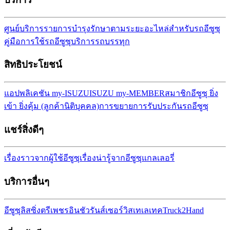
ศูนย์บริการ
รายการบำรุงรักษาตามระยะ
อะไหล่สำหรับรถอีซูซุ
คู่มือการใช้รถอีซูซุ
บริการรถบรรทุก
สิทธิประโยชน์
แอปพลิเคชัน my-ISUZU
ISUZU my-MEMBER
สมาชิกอีซูซุ ยิ่ง
เข้า ยิ่งคุ้ม (ลูกค้านิติบุคคล)
การขยายการรับประกันรถ
อีซูซุ
แชร์สิ่งดีๆ
เรื่องราวจากผู้ใช้อีซูซุ
เรื่องน่ารู้จากอีซูซุ
แกลเลอรี่
บริการอื่นๆ
อีซูซุลิสซิ่ง
ตรีเพชรอินชัวรันส์เซอร์วิส
เทเลเทค
Truck2Hand