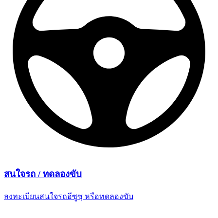
สนใจรถ /
ทดลองขับ
ลงทะเบียนสนใจรถอีซูซุ
หรือทดลองขับ