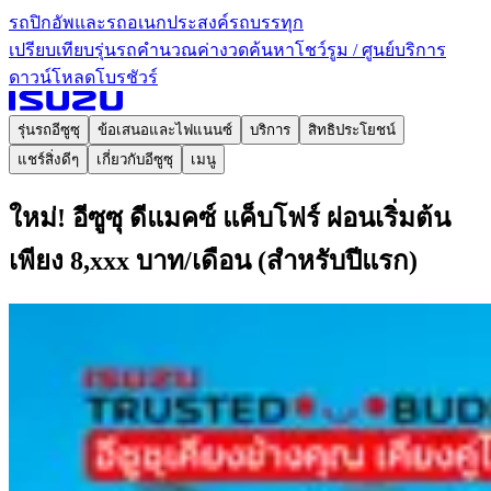
รถปิกอัพและรถอเนกประสงค์
รถบรรทุก
เปรียบเทียบรุ่นรถ
คำนวณค่างวด
ค้นหาโชว์รูม / ศูนย์บริการ
ดาวน์โหลดโบรชัวร์
รุ่นรถอีซูซุ
ข้อเสนอและไฟแนนซ์
บริการ
สิทธิประโยชน์
แชร์สิ่งดีๆ
เกี่ยวกับอีซูซุ
เมนู
ใหม่! อีซูซุ ดีแมคซ์ แค็บโฟร์ ผ่อนเริ่มต้น
เพียง 8,xxx บาท/เดือน (สำหรับปีแรก)