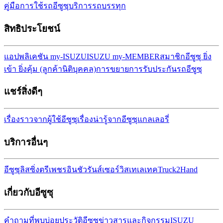
คู่มือการใช้รถอีซูซุ
บริการรถบรรทุก
สิทธิประโยชน์
แอปพลิเคชัน my-ISUZU
ISUZU my-MEMBER
สมาชิกอีซูซุ ยิ่ง
เข้า ยิ่งคุ้ม (ลูกค้านิติบุคคล)
การขยายการรับประกันรถ
อีซูซุ
แชร์สิ่งดีๆ
เรื่องราวจากผู้ใช้อีซูซุ
เรื่องน่ารู้จากอีซูซุ
แกลเลอรี่
บริการอื่นๆ
อีซูซุลิสซิ่ง
ตรีเพชรอินชัวรันส์เซอร์วิส
เทเลเทค
Truck2Hand
เกี่ยวกับอีซูซุ
คำถามที่พบบ่อย
ประวัติอีซูซุ
ข่าวสารและกิจกรรม
ISUZU