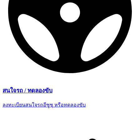
สนใจรถ /
ทดลองขับ
ลงทะเบียนสนใจรถอีซูซุ
หรือทดลองขับ