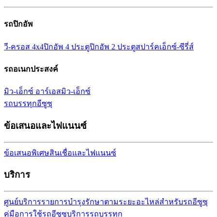
รถปิกอัพ
วี-ครอส 4x4
ปิกอัพ 4 ประตู
ปิกอัพ 2 ประตู
สปาร์ค
เอ็กซ์-ซีรี่ส์
รถอเนกประสงค์
มิว-เอ็กซ์ อาร์เอส
มิว-เอ็กซ์
รถบรรทุกอีซูซุ
ข้อเสนอและไฟแนนซ์
ข้อเสนอพิเศษ
สินเชื่อและไฟแนนซ์
บริการ
ศูนย์บริการ
รายการบำรุงรักษาตามระยะ
อะไหล่สำหรับรถอีซูซุ
คู่มือการใช้รถอีซูซุ
บริการรถบรรทุก