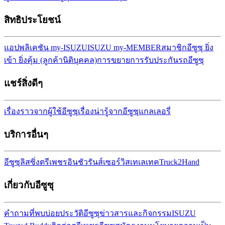
สิทธิประโยชน์
แอปพลิเคชัน my-ISUZU
ISUZU my-MEMBER
สมาชิกอีซูซุ ยิ่ง
เข้า ยิ่งคุ้ม (ลูกค้านิติบุคคล)
การขยายการรับประกันรถ
อีซูซุ
แชร์สิ่งดีๆ
เรื่องราวจากผู้ใช้อีซูซุ
เรื่องน่ารู้จากอีซูซุ
แกลเลอรี่
บริการอื่นๆ
อีซูซุลิสซิ่ง
ตรีเพชรอินชัวรันส์เซอร์วิส
เทเลเทค
Truck2Hand
เกี่ยวกับอีซูซุ
คำถามที่พบบ่อย
ประวัติอีซูซุ
ข่าวสารและกิจกรรม
ISUZU