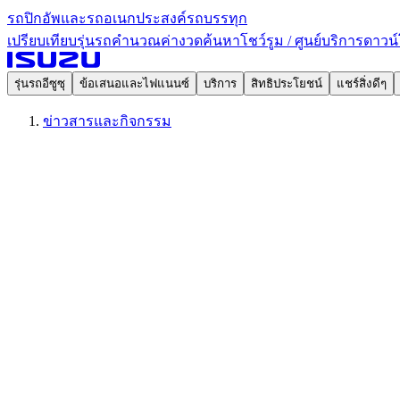
รถปิกอัพและรถอเนกประสงค์
รถบรรทุก
เปรียบเทียบรุ่นรถ
คำนวณค่างวด
ค้นหาโชว์รูม / ศูนย์บริการ
ดาวน์
รุ่นรถอีซูซุ
ข้อเสนอและไฟแนนซ์
บริการ
สิทธิประโยชน์
แชร์สิ่งดีๆ
ข่าวสารและกิจกรรม