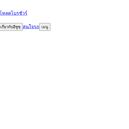
โหลดโบรชัวร์
สนใจรถ
เกี่ยวกับอีซูซุ
เมนู