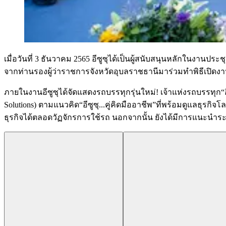
เมื่อวันที่ 3 ธันวาคม 2565 อีซูซุได้เป็นผู้สนับสนุนหลักในง
จากท่านรองผู้ว่าราชการจังหวัดอุบลราชธานีมาร่วมทำพิธีเปิดง
ภายในงานอีซูซุได้จัดแสดงรถบรรทุกรุ่นใหม่! เจ้าแห่งรถบรรทุก“อี
Solutions) ตามแนวคิด“อีซูซุ...คู่คิดมืออาชีพ”ที่พร้อมดูแลธุรกิ
ธุรกิจได้ตลอดวัฏจักรการใช้รถ นอกจากนั้น ยังได้มีการแนะนำระบ