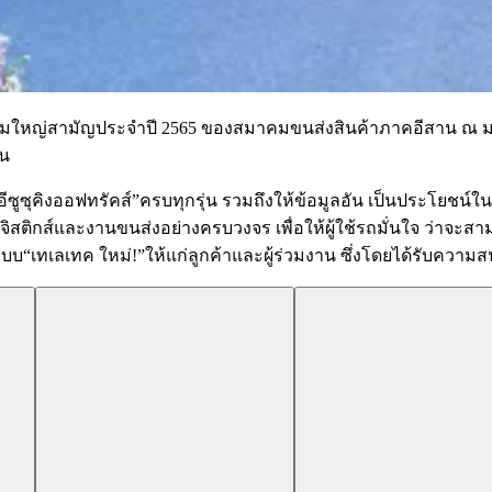
านประชุมใหญ่สามัญประจำปี 2565 ของสมาคมขนส่งสินค้าภาคอีสาน ณ 
าน
ซูซุคิงออฟทรัคส์”ครบทุกรุ่น รวมถึงให้ข้อมูลอัน เป็นประโยชน์ในเร
จโลจิสติกส์และงานขนส่งอย่างครบวงจร เพื่อให้ผู้ใช้รถมั่นใจ ว่าจะส
บ“เทเลเทค ใหม่!”ให้แก่ลูกค้าและผู้ร่วมงาน ซึ่งโดยได้รับความสน