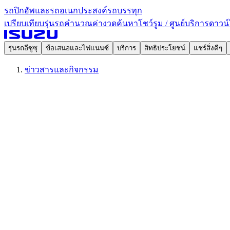
รถปิกอัพและรถอเนกประสงค์
รถบรรทุก
เปรียบเทียบรุ่นรถ
คำนวณค่างวด
ค้นหาโชว์รูม / ศูนย์บริการ
ดาวน์
รุ่นรถอีซูซุ
ข้อเสนอและไฟแนนซ์
บริการ
สิทธิประโยชน์
แชร์สิ่งดีๆ
ข่าวสารและกิจกรรม