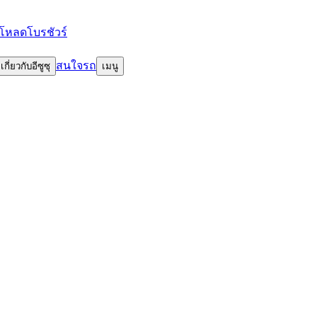
โหลดโบรชัวร์
สนใจรถ
เกี่ยวกับอีซูซุ
เมนู