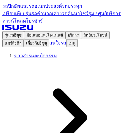
รถปิกอัพและรถอเนกประสงค์
รถบรรทุก
เปรียบเทียบรุ่นรถ
คำนวณค่างวด
ค้นหาโชว์รูม / ศูนย์บริการ
ดาวน์โหลดโบรชัวร์
รุ่นรถอีซูซุ
ข้อเสนอและไฟแนนซ์
บริการ
สิทธิประโยชน์
สนใจรถ
แชร์สิ่งดีๆ
เกี่ยวกับอีซูซุ
เมนู
ข่าวสารและกิจกรรม