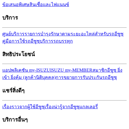
ข้อเสนอพิเศษ
สินเชื่อและไฟแนนซ์
บริการ
ศูนย์บริการ
รายการบำรุงรักษาตามระยะ
อะไหล่สำหรับรถอีซูซุ
คู่มือการใช้รถอีซูซุ
บริการรถบรรทุก
สิทธิประโยชน์
แอปพลิเคชัน my-ISUZU
ISUZU my-MEMBER
สมาชิกอีซูซุ ยิ่ง
เข้า ยิ่งคุ้ม (ลูกค้านิติบุคคล)
การขยายการรับประกันรถ
อีซูซุ
แชร์สิ่งดีๆ
เรื่องราวจากผู้ใช้อีซูซุ
เรื่องน่ารู้จากอีซูซุ
แกลเลอรี่
บริการอื่นๆ