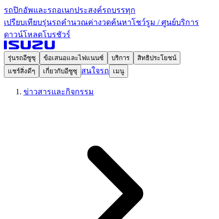
รถปิกอัพและรถอเนกประสงค์
รถบรรทุก
เปรียบเทียบรุ่นรถ
คำนวณค่างวด
ค้นหาโชว์รูม / ศูนย์บริการ
ดาวน์โหลดโบรชัวร์
รุ่นรถอีซูซุ
ข้อเสนอและไฟแนนซ์
บริการ
สิทธิประโยชน์
สนใจรถ
แชร์สิ่งดีๆ
เกี่ยวกับอีซูซุ
เมนู
ข่าวสารและกิจกรรม