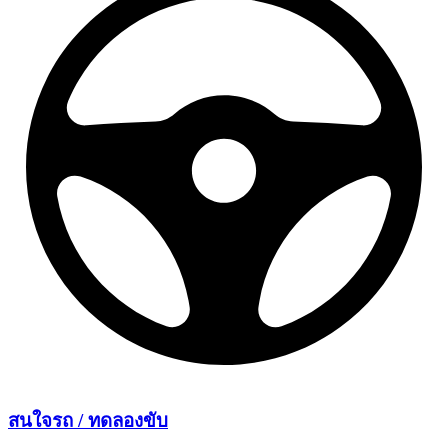
สนใจรถ /
ทดลองขับ