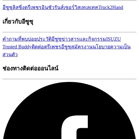
อีซูซุลิสซิ่ง
ตรีเพชรอินชัวรันส์เซอร์วิส
เทเลเทค
Truck2Hand
เกี่ยวกับอีซูซุ
คำถามที่พบบ่อย
ประวัติอีซูซุ
ข่าวสารและกิจกรรม
ISUZU
Trusted Buddy
ติดต่อตรีเพชรอีซูซุ
สมัครงาน
นโยบายความเป็น
ส่วนตัว
ช่องทางติดต่อออนไลน์