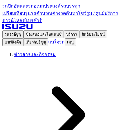
รถปิกอัพและรถอเนกประสงค์
รถบรรทุก
เปรียบเทียบรุ่นรถ
คำนวณค่างวด
ค้นหาโชว์รูม / ศูนย์บริการ
ดาวน์โหลดโบรชัวร์
รุ่นรถอีซูซุ
ข้อเสนอและไฟแนนซ์
บริการ
สิทธิประโยชน์
สนใจรถ
แชร์สิ่งดีๆ
เกี่ยวกับอีซูซุ
เมนู
ข่าวสารและกิจกรรม