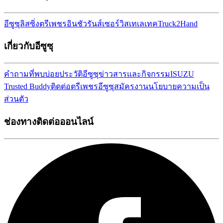
อีซูซุลิสซิ่ง
ตรีเพชรอินชัวรันส์เซอร์วิส
เทเลเทค
Truck2Hand
เกี่ยวกับอีซูซุ
คำถามที่พบบ่อย
ประวัติอีซูซุ
ข่าวสารและกิจกรรม
ISUZU
Trusted Buddy
ติดต่อตรีเพชรอีซูซุ
สมัครงาน
นโยบายความเป็น
ส่วนตัว
ช่องทางติดต่อออนไลน์