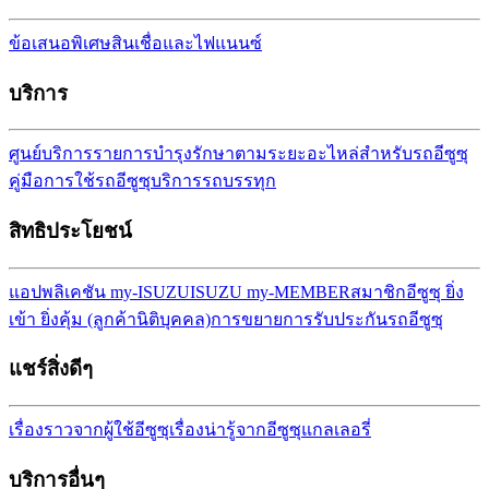
ข้อเสนอพิเศษ
สินเชื่อและไฟแนนซ์
บริการ
ศูนย์บริการ
รายการบำรุงรักษาตามระยะ
อะไหล่สำหรับรถอีซูซุ
คู่มือการใช้รถอีซูซุ
บริการรถบรรทุก
สิทธิประโยชน์
แอปพลิเคชัน my-ISUZU
ISUZU my-MEMBER
สมาชิกอีซูซุ ยิ่ง
เข้า ยิ่งคุ้ม (ลูกค้านิติบุคคล)
การขยายการรับประกันรถ
อีซูซุ
แชร์สิ่งดีๆ
เรื่องราวจากผู้ใช้อีซูซุ
เรื่องน่ารู้จากอีซูซุ
แกลเลอรี่
บริการอื่นๆ