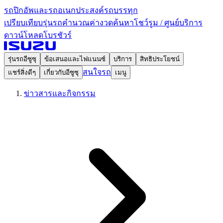
รถปิกอัพและรถอเนกประสงค์
รถบรรทุก
เปรียบเทียบรุ่นรถ
คำนวณค่างวด
ค้นหาโชว์รูม / ศูนย์บริการ
ดาวน์โหลดโบรชัวร์
รุ่นรถอีซูซุ
ข้อเสนอและไฟแนนซ์
บริการ
สิทธิประโยชน์
สนใจรถ
แชร์สิ่งดีๆ
เกี่ยวกับอีซูซุ
เมนู
ข่าวสารและกิจกรรม