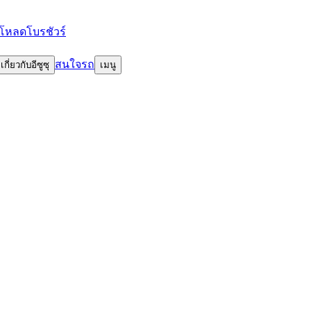
โหลดโบรชัวร์
สนใจรถ
เกี่ยวกับอีซูซุ
เมนู