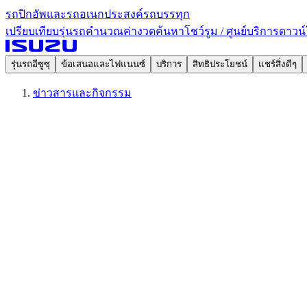
รถปิกอัพและรถอเนกประสงค์
รถบรรทุก
เปรียบเทียบรุ่นรถ
คำนวณค่างวด
ค้นหาโชว์รูม / ศูนย์บริการ
ดาวน์
รุ่นรถอีซูซุ
ข้อเสนอและไฟแนนซ์
บริการ
สิทธิประโยชน์
แชร์สิ่งดีๆ
ข่าวสารและกิจกรรม