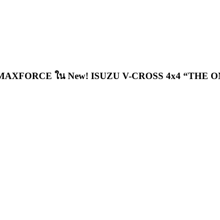
์ 2.2 Ddi MAXFORCE ใน New! ISUZU V-CROSS 4x4 