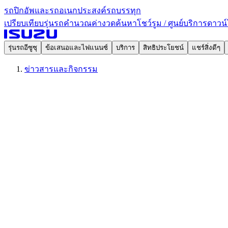
รถปิกอัพและรถอเนกประสงค์
รถบรรทุก
เปรียบเทียบรุ่นรถ
คำนวณค่างวด
ค้นหาโชว์รูม / ศูนย์บริการ
ดาวน์
รุ่นรถอีซูซุ
ข้อเสนอและไฟแนนซ์
บริการ
สิทธิประโยชน์
แชร์สิ่งดีๆ
ข่าวสารและกิจกรรม