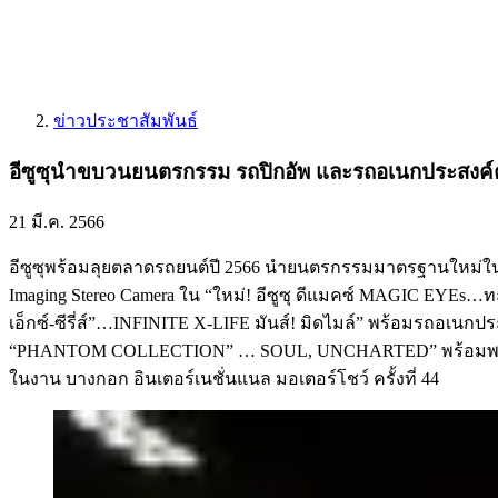
ข่าวประชาสัมพันธ์
อีซูซุนำขบวนยนตรกรรม รถปิกอัพ และรถอเนกประสงค์ครบ
21 มี.ค. 2566
อีซูซุพร้อมลุยตลาดรถยนต์ปี 2566 นำยนตรกรรมมาตรฐานใหม่ในวง
Imaging Stereo Camera ใน “ใหม่! อีซูซุ ดีแมคซ์ MAGIC EYEs…ทะย
เอ็กซ์-ซีรี่ส์”…INFINITE X-LIFE มันส์! มิดไมล์” พร้อมรถอเนกป
“PHANTOM COLLECTION” … SOUL, UNCHARTED” พร้อมพบความท้าทายคร
ในงาน บางกอก อินเตอร์เนชั่นแนล มอเตอร์โชว์ ครั้งที่ 44