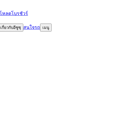
โหลดโบรชัวร์
สนใจรถ
เกี่ยวกับอีซูซุ
เมนู