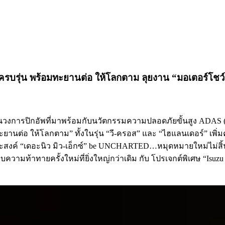
รุ่น พร้อมทะยานต่อ ให้โลกตาม ลุยงาน “มอเตอร์โชว์ คร
การปิกอัพที่มาพร้อมกับนวัตกรรมความปลอดภัยขั้นสูง ADAS (Adva
านต่อ ให้โลกตาม” ทั้งในรุ่น “วี-ครอส” และ “ไฮแลนเดอร์” เพิ่มความ
ระสงค์ “เดอะนิว มิว-เอ็กซ์” be UNCHARTED…หมุดหมายใหม่ไม่สิ้นส
ั้งใหม่ที่ยิ่งใหญ่กว่าเดิม กับ โปรเจกต์พิเศษ “Isuzu V-Cross 