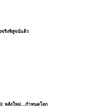
งพิสูจน์แล้ว
URE พลังใหม่…กำหนดโลก