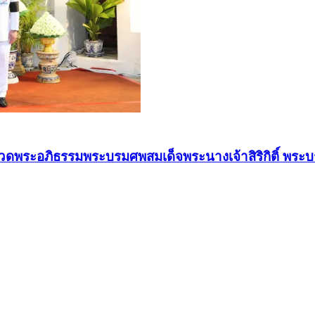
รรมสวดพระอภิธรรมพระบรมศพสมเด็จพระนางเจ้าสิริกิติ์ พ