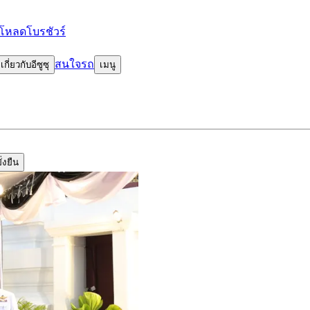
โหลดโบรชัวร์
สนใจรถ
เกี่ยวกับอีซูซุ
เมนู
่งยืน