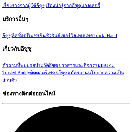
เรื่องราวจากผู้ใช้อีซูซุ
เรื่องน่ารู้จากอีซูซุ
แกลเลอรี่
บริการอื่นๆ
อีซูซุลิสซิ่ง
ตรีเพชรอินชัวรันส์เซอร์วิส
เทเลเทค
Truck2Hand
เกี่ยวกับอีซูซุ
คำถามที่พบบ่อย
ประวัติอีซูซุ
ข่าวสารและกิจกรรม
ISUZU
Trusted Buddy
ติดต่อตรีเพชรอีซูซุ
สมัครงาน
นโยบายความเป็น
ส่วนตัว
ช่องทางติดต่อออนไลน์