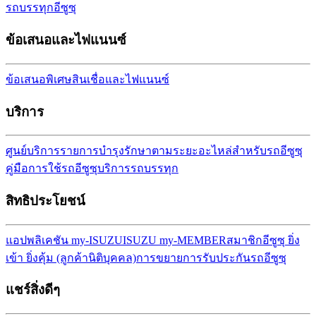
รถบรรทุกอีซูซุ
ข้อเสนอและไฟแนนซ์
ข้อเสนอพิเศษ
สินเชื่อและไฟแนนซ์
บริการ
ศูนย์บริการ
รายการบำรุงรักษาตามระยะ
อะไหล่สำหรับรถอีซูซุ
คู่มือการใช้รถอีซูซุ
บริการรถบรรทุก
สิทธิประโยชน์
แอปพลิเคชัน my-ISUZU
ISUZU my-MEMBER
สมาชิกอีซูซุ ยิ่ง
เข้า ยิ่งคุ้ม (ลูกค้านิติบุคคล)
การขยายการรับประกันรถ
อีซูซุ
แชร์สิ่งดีๆ