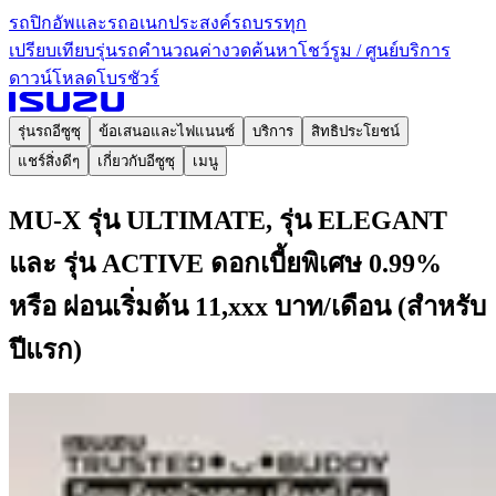
รถปิกอัพและรถอเนกประสงค์
รถบรรทุก
เปรียบเทียบรุ่นรถ
คำนวณค่างวด
ค้นหาโชว์รูม / ศูนย์บริการ
ดาวน์โหลดโบรชัวร์
รุ่นรถอีซูซุ
ข้อเสนอและไฟแนนซ์
บริการ
สิทธิประโยชน์
แชร์สิ่งดีๆ
เกี่ยวกับอีซูซุ
เมนู
MU-X รุ่น ULTIMATE, รุ่น ELEGANT
และ รุ่น ACTIVE ดอกเบี้ยพิเศษ 0.99%
หรือ ผ่อนเริ่มต้น 11,xxx บาท/เดือน (สำหรับ
ปีแรก)