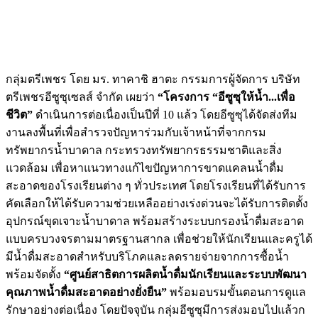
กลุ่มตรีเพชร โดย มร. ทาคาชิ ฮาตะ กรรมการผู้จัดการ บริษัท
ตรีเพชรอีซูซุเซลส์ จำกัด เผยว่า
“โครงการ “อีซูซุให้น้ำ...เพื่อ
ชีวิต”
ดำเนินการต่อเนื่องเป็นปีที่ 10 แล้ว โดยอีซูซุได้จัดส่งทีม
งานลงพื้นที่เพื่อสำรวจปัญหาร่วมกับเจ้าหน้าที่จากกรม
ทรัพยากรน้ำบาดาล กระทรวงทรัพยากรธรรมชาติและสิ่ง
แวดล้อม เพื่อหาแนวทางแก้ไขปัญหาการขาดแคลนน้ำดื่ม
สะอาดของโรงเรียนต่าง ๆ ทั่วประเทศ โดยโรงเรียนที่ได้รับการ
คัดเลือกให้ได้รับความช่วยเหลืออย่างเร่งด่วนจะได้รับการติดตั้ง
อุปกรณ์ขุดเจาะน้ำบาดาล พร้อมสร้างระบบกรองน้ำดื่มสะอาด
แบบครบวงจรตามมาตรฐานสากล เพื่อช่วยให้นักเรียนและครูได้
มีน้ำดื่มสะอาดสำหรับบริโภคและลดรายจ่ายจากการซื้อน้ำ
พร้อมจัดตั้ง
“ศูนย์สาธิตการผลิตน้ำดื่มนักเรียนและระบบพัฒนา
คุณภาพน้ำดื่มสะอาดอย่างยั่งยืน”
พร้อมอบรมขั้นตอนการดูแล
รักษาอย่างต่อเนื่อง โดยปัจจุบัน กลุ่มอีซูซุมีการส่งมอบไปแล้วก