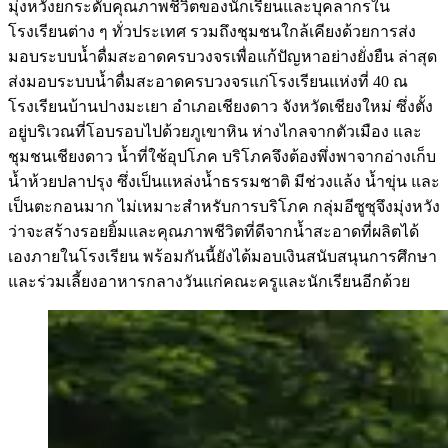
มุ่งหวังยกระดับคุณภาพชีวิตของนักเรียนและบุคลากรใน
โรงเรียนต่าง ๆ ทั่วประเทศ รวมถึงชุมชนใกล้เคียงด้วยการส่ง
มอบระบบน้ำดื่มสะอาดครบวงจรเพื่อแก้ปัญหาอย่างยั่งยืน ล่าสุด
ส่งมอบระบบน้ำดื่มสะอาดครบวงจรแก่โรงเรียนแห่งที่ 40 ณ
โรงเรียนบ้านปางมะเยา อำเภอเชียงดาว จังหวัดเชียงใหม่ ซึ่งตั้ง
อยู่บริเวณที่โอบรอบไปด้วยภูเขาหิน ห่างไกลจากตัวเมือง และ
ชุมชนเชียงดาว น้ำที่ใช้อุปโภค บริโภคจึงต้องพึ่งพาจากอ่างเก็บ
น้ำห้วยปลาปรุง ซึ่งเป็นแหล่งน้ำธรรมชาติ มีช่วงแล้ง น้ำขุ่น และ
เป็นตะกอนมาก ไม่เหมาะสำหรับการบริโภค กลุ่มอีซูซุจึงมุ่งหวัง
ว่าจะสร้างรอยยิ้มและคุณภาพชีวิตที่ดีจากน้ำสะอาดที่ผลิตได้
เองภายในโรงเรียน พร้อมกันนี้ยังได้มอบเงินสนับสนุนการศึกษา
และร่วมเลี้ยงอาหารกลางวันแก่คณะครูและนักเรียนอีกด้วย