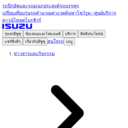
รถปิกอัพและรถอเนกประสงค์
รถบรรทุก
เปรียบเทียบรุ่นรถ
คำนวณค่างวด
ค้นหาโชว์รูม / ศูนย์บริการ
ดาวน์โหลดโบรชัวร์
รุ่นรถอีซูซุ
ข้อเสนอและไฟแนนซ์
บริการ
สิทธิประโยชน์
สนใจรถ
แชร์สิ่งดีๆ
เกี่ยวกับอีซูซุ
เมนู
ข่าวสารและกิจกรรม