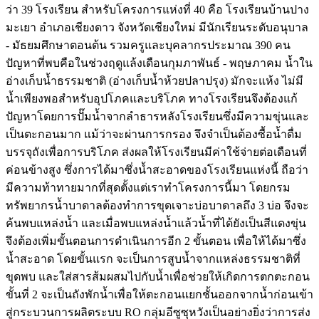
ว่า 39 โรงเรียน สำหรับโครงการแห่งที่ 40 คือ โรงเรียนบ้านปาง
มะเยา อำเภอเชียงดาว จังหวัดเชียงใหม่ มีนักเรียนระดับอนุบาล
- มัธยมศึกษาตอนต้น รวมครูและบุคลากรประมาณ 390 คน
ปัญหาที่พบคือในช่วงฤดูแล้งเดือนกุมภาพันธ์ - พฤษภาคม น้ำใน
อ่างเก็บน้ำธรรมชาติ (อ่างเก็บน้ำห้วยปลาปรุง) มักจะแห้ง ไม่มี
น้ำเพียงพอสำหรับอุปโภคและบริโภค ทางโรงเรียนจึงต้องแก้
ปัญหาโดยการปั๊มน้ำจากลำธารหลังโรงเรียนซึ่งมีความขุ่นและ
เป็นตะกอนมาก แม้ว่าจะผ่านการกรอง จึงจำเป็นต้องซื้อน้ำดื่ม
บรรจุถังเพื่อการบริโภค ส่งผลให้โรงเรียนมีค่าใช้จ่ายต่อเดือนที่
ค่อนข้างสูง ซึ่งการได้มาซึ่งน้ำสะอาดของโรงเรียนแห่งนี้ ถือว่า
มีความท้าทายมากที่สุดตั้งแต่เราทำโครงการนี้มา โดยกรม
ทรัพยากรน้ำบาดาลต้องทำการขุดเจาะบ่อบาดาลถึง 3 บ่อ จึงจะ
ค้นพบแหล่งน้ำ และเมื่อพบแหล่งน้ำแล้วน้ำที่ได้ยังเป็นสีแดงขุ่น
จึงต้องเพิ่มขั้นตอนการดำเนินการอีก 2 ขั้นตอน เพื่อให้ได้มาซึ่ง
น้ำสะอาด โดยขั้นแรก จะเป็นการสูบน้ำจากแหล่งธรรมชาติที่
ขุดพบ และใส่สารส้มผสมไปกับน้ำเพื่อช่วยให้เกิดการตกตะกอน
ขั้นที่ 2 จะเป็นถังพักน้ำเพื่อให้ตะกอนแยกชั้นออกจากน้ำก่อนเข้า
สู่กระบวนการผลิตระบบ RO กลุ่มอีซูซุหวังเป็นอย่างยิ่งว่าการส่ง