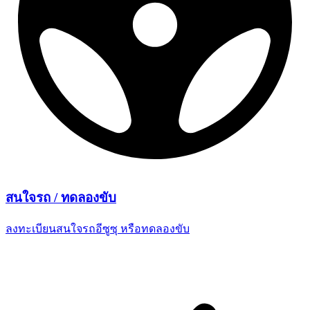
สนใจรถ /
ทดลองขับ
ลงทะเบียนสนใจรถอีซูซุ
หรือทดลองขับ