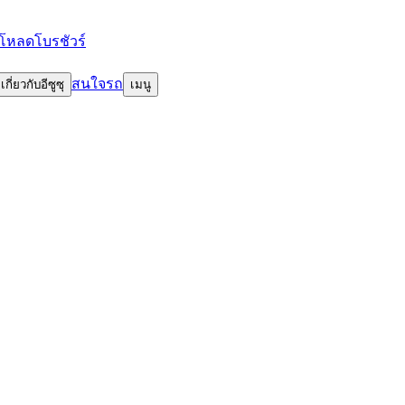
โหลดโบรชัวร์
สนใจรถ
เกี่ยวกับอีซูซุ
เมนู