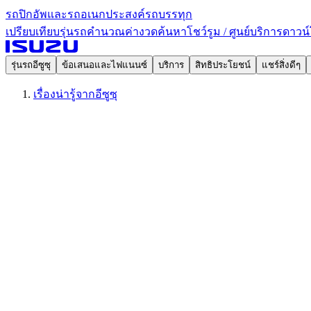
รถปิกอัพและรถอเนกประสงค์
รถบรรทุก
เปรียบเทียบรุ่นรถ
คำนวณค่างวด
ค้นหาโชว์รูม / ศูนย์บริการ
ดาวน์
รุ่นรถอีซูซุ
ข้อเสนอและไฟแนนซ์
บริการ
สิทธิประโยชน์
แชร์สิ่งดีๆ
เรื่องน่ารู้จากอีซูซุ