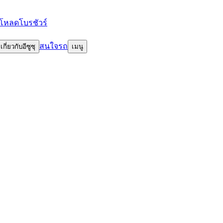
โหลดโบรชัวร์
สนใจรถ
เกี่ยวกับอีซูซุ
เมนู