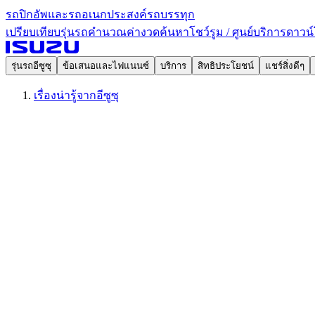
รถปิกอัพและรถอเนกประสงค์
รถบรรทุก
เปรียบเทียบรุ่นรถ
คำนวณค่างวด
ค้นหาโชว์รูม / ศูนย์บริการ
ดาวน์
รุ่นรถอีซูซุ
ข้อเสนอและไฟแนนซ์
บริการ
สิทธิประโยชน์
แชร์สิ่งดีๆ
เรื่องน่ารู้จากอีซูซุ