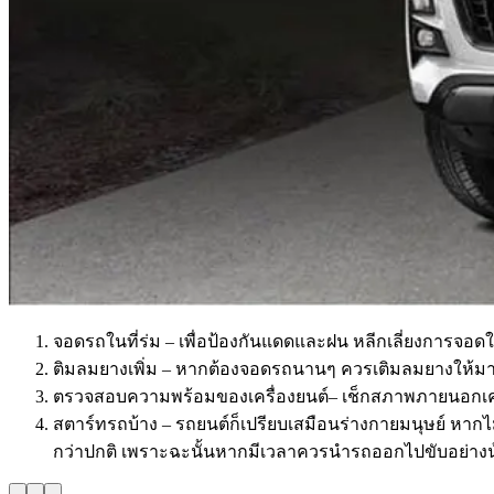
จอดรถในที่ร่ม – เพื่อป้องกันแดดและฝน หลีกเลี่ยงการจอด
ติมลมยางเพิ่ม – หากต้องจอดรถนานๆ ควรเติมลมยางให้มา
ตรวจสอบความพร้อมของเครื่องยนต์– เช็กสภาพภายนอกเครื่อ
สตาร์ทรถบ้าง – รถยนต์ก็เปรียบเสมือนร่างกายมนุษย์ หากไม
กว่าปกติ เพราะฉะนั้นหากมีเวลาควรนำรถออกไปขับอย่างน้อ