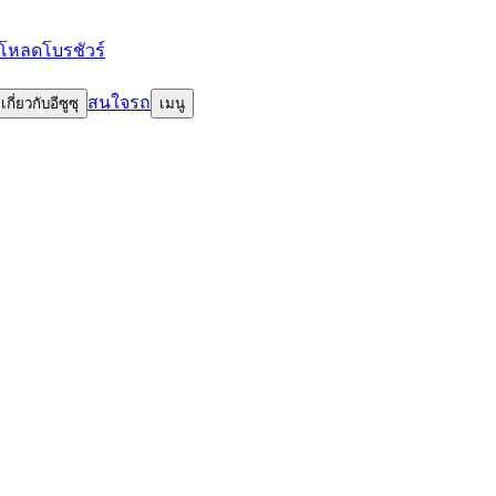
โหลดโบรชัวร์
สนใจรถ
เกี่ยวกับอีซูซุ
เมนู