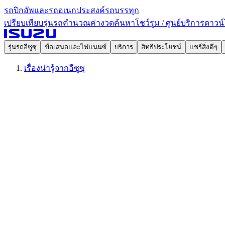
รถปิกอัพและรถอเนกประสงค์
รถบรรทุก
เปรียบเทียบรุ่นรถ
คำนวณค่างวด
ค้นหาโชว์รูม / ศูนย์บริการ
ดาวน์
รุ่นรถอีซูซุ
ข้อเสนอและไฟแนนซ์
บริการ
สิทธิประโยชน์
แชร์สิ่งดีๆ
เรื่องน่ารู้จากอีซูซุ