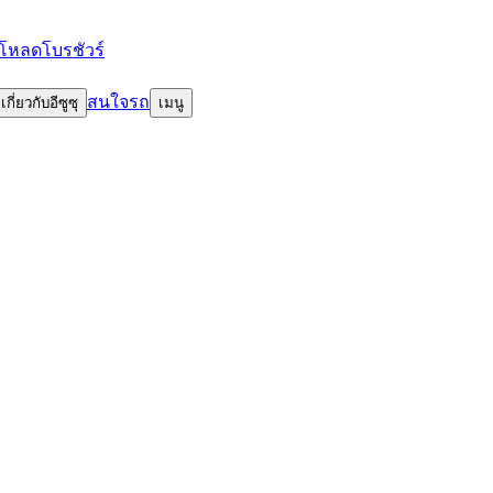
โหลดโบรชัวร์
สนใจรถ
เกี่ยวกับอีซูซุ
เมนู