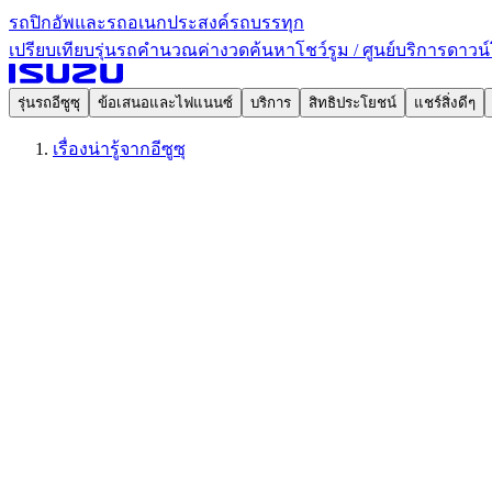
รถปิกอัพและรถอเนกประสงค์
รถบรรทุก
เปรียบเทียบรุ่นรถ
คำนวณค่างวด
ค้นหาโชว์รูม / ศูนย์บริการ
ดาวน์
รุ่นรถอีซูซุ
ข้อเสนอและไฟแนนซ์
บริการ
สิทธิประโยชน์
แชร์สิ่งดีๆ
เรื่องน่ารู้จากอีซูซุ