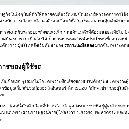
กิจในปัจจุบันที่ทำให้หลายคนต้องรัดเข็มขัดและบริหารจัดการค่าใช้จ่า
องหนัก การเลือกรถมือสองจึงตอบโจทย์ทั้งในแง่ของ ความคุ้มค่าด้านร
ั้งแต่ผู้ประกอบธุรกิจขนส่งเล็ก ๆ พ่อค้าแม่ค้าที่ต้องขนของเพื่อไปเป
น รถกระบะมือสองได้เป็นยานพาหนะสารพัดประโยชน์ที่ตอบโจทย์การใช้งาน
นต้องการ ผู้บริโภคจึงเริ่มหันมามอง
รถกระบะมือสอง
มากขึ้น เพราะตอบโ
ารของผู้ใช้รถ
็นชื่อแรก ๆ เสมอไม่ใช่แค่เพราะชื่อเสียงของแบรนด์เท่านั้น แต่เพราะผู
มูลเกี่ยวกับรถมือสองในอินเทอร์เน็ต ISUZU ก็มักจะปรากฏอยู่ในอันดับต
่อง
ือหนึ่งในตัวเลือกที่น่าสนใจ เมื่อพูดถึงรถกระบะที่อยู่คู่คนไทยมานานน
ราะผ่านการพิสูจน์จากผู้ใช้จริงว่า “แรงจริง ประหยัดจริง และทนจริง
ง