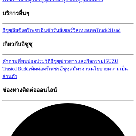
บริการอื่นๆ
อีซูซุลิสซิ่ง
ตรีเพชรอินชัวรันส์เซอร์วิส
เทเลเทค
Truck2Hand
เกี่ยวกับอีซูซุ
คำถามที่พบบ่อย
ประวัติอีซูซุ
ข่าวสารและกิจกรรม
ISUZU
Trusted Buddy
ติดต่อตรีเพชรอีซูซุ
สมัครงาน
นโยบายความเป็น
ส่วนตัว
ช่องทางติดต่อออนไลน์