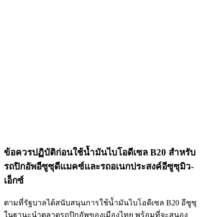
ข้อควรปฏิบัติก่อนใช้น้ำมันไบโอดีเซล B20 สำหรับ
รถปิกอัพอีซูซุดีแมคซ์และรถอเนกประสงค์อีซูซุมิว-
เอ็กซ์
ตามที่รัฐบาลได้สนับสนุนการใช้น้ำมันไบโอดีเซล B20 อีซูซุ
ในฐานะนำตลาดรถปิกอัพของเมืองไทย พร้อมที่จะสนอง