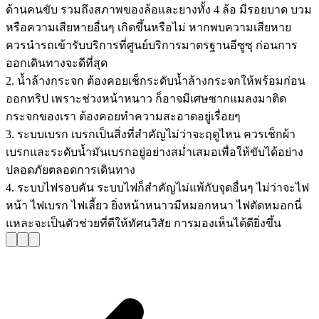
ด้านคนขับ รวมถึงสภาพของล้อและยางทั้ง 4 ล้อ มีรอยบาด บวม
หรือความเสียหายอื่นๆ เกิดขึ้นหรือไม่ หากพบความเสียหาย
ควรนำรถเข้ารับบริการที่ศูนย์บริการมาตรฐานอีซูซุ ก่อนการ
ออกเดินทางจะดีที่สุด
2. น้ำล้างกระจก ต้องคอยเช็กระดับน้ำล้างกระจกให้พร้อมก่อน
ออกทริป เพราะช่วงหน้าหนาว ก็อาจมีเศษซากแมลงมาติด
กระจกของเรา ต้องคอยทำความสะอาดอยู่เรื่อยๆ
3. ระบบเบรก เบรกเป็นสิ่งที่สำคัญไม่ว่าจะฤดูไหน ควรเช็กผ้า
เบรกและระดับน้ำมันเบรกอยู่อย่างสม่ำเสมอเพื่อให้ขับได้อย่าง
ปลอดภัยตลอดการเดินทาง
4. ระบบไฟรอบคัน ระบบไฟก็สำคัญไม่แพ้กับจุดอื่นๆ ไม่ว่าจะไฟ
หน้า ไฟเบรก ไฟเลี้ยว ยิ่งหน้าหนาวมีหมอกหนา ไฟตัดหมอกนี่
แหละจะเป็นตัวช่วยที่ดีให้ทัศนวิสัย การมองเห็นได้ดียิ่งขึ้น