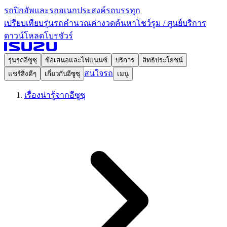
รถปิกอัพและรถอเนกประสงค์
รถบรรทุก
เปรียบเทียบรุ่นรถ
คำนวณค่างวด
ค้นหาโชว์รูม / ศูนย์บริการ
ดาวน์โหลดโบรชัวร์
รุ่นรถอีซูซุ
ข้อเสนอและไฟแนนซ์
บริการ
สิทธิประโยชน์
สนใจรถ
แชร์สิ่งดีๆ
เกี่ยวกับอีซูซุ
เมนู
เรื่องน่ารู้จากอีซูซุ