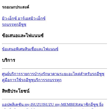
รถอเนกประสงค์
มิว-เอ็กซ์ อาร์เอส
มิว-เอ็กซ์
รถบรรทุกอีซูซุ
ข้อเสนอและไฟแนนซ์
ข้อเสนอพิเศษ
สินเชื่อและไฟแนนซ์
บริการ
ศูนย์บริการ
รายการบำรุงรักษาตามระยะ
อะไหล่สำหรับรถอีซูซุ
คู่มือการใช้รถอีซูซุ
บริการรถบรรทุก
สิทธิประโยชน์
แอปพลิเคชัน my-ISUZU
ISUZU my-MEMBER
สมาชิกอีซูซุ ยิ่ง