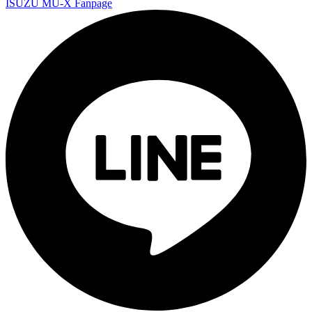
ISUZU MU-X Fanpage