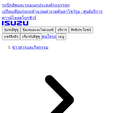
รถปิกอัพและรถอเนกประสงค์
รถบรรทุก
เปรียบเทียบรุ่นรถ
คำนวณค่างวด
ค้นหาโชว์รูม / ศูนย์บริการ
ดาวน์โหลดโบรชัวร์
รุ่นรถอีซูซุ
ข้อเสนอและไฟแนนซ์
บริการ
สิทธิประโยชน์
สนใจรถ
แชร์สิ่งดีๆ
เกี่ยวกับอีซูซุ
เมนู
ข่าวสารและกิจกรรม