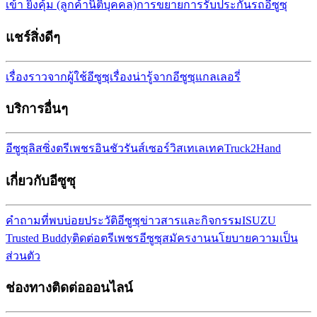
เข้า ยิ่งคุ้ม (ลูกค้านิติบุคคล)
การขยายการรับประกันรถ
อีซูซุ
แชร์สิ่งดีๆ
เรื่องราวจากผู้ใช้อีซูซุ
เรื่องน่ารู้จากอีซูซุ
แกลเลอรี่
บริการอื่นๆ
อีซูซุลิสซิ่ง
ตรีเพชรอินชัวรันส์เซอร์วิส
เทเลเทค
Truck2Hand
เกี่ยวกับอีซูซุ
คำถามที่พบบ่อย
ประวัติอีซูซุ
ข่าวสารและกิจกรรม
ISUZU
Trusted Buddy
ติดต่อตรีเพชรอีซูซุ
สมัครงาน
นโยบายความเป็น
ส่วนตัว
ช่องทางติดต่อออนไลน์