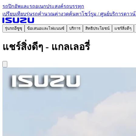
รถปิกอัพและรถอเนกประสงค์
รถบรรทุก
เปรียบเทียบรุ่นรถ
คำนวณค่างวด
ค้นหาโชว์รูม / ศูนย์บริการ
ดาวน์
รุ่นรถอีซูซุ
ข้อเสนอและไฟแนนซ์
บริการ
สิทธิประโยชน์
แชร์สิ่งดีๆ
แชร์สิ่งดีๆ - แกลเลอรี่