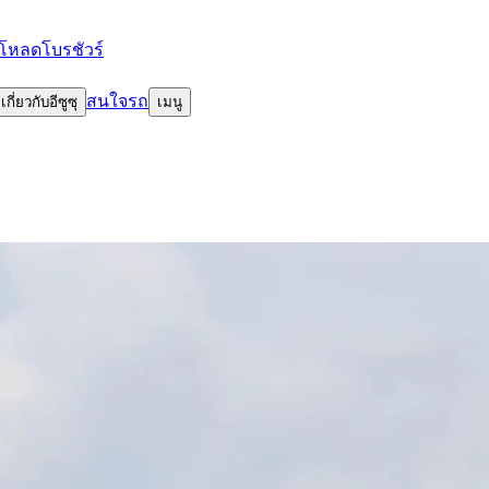
โหลดโบรชัวร์
สนใจรถ
เกี่ยวกับอีซูซุ
เมนู