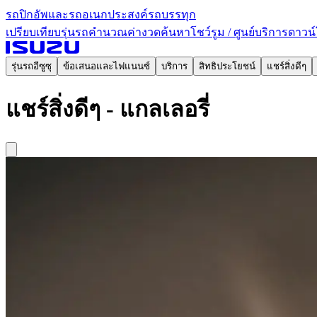
รถปิกอัพและรถอเนกประสงค์
รถบรรทุก
เปรียบเทียบรุ่นรถ
คำนวณค่างวด
ค้นหาโชว์รูม / ศูนย์บริการ
ดาวน์
รุ่นรถอีซูซุ
ข้อเสนอและไฟแนนซ์
บริการ
สิทธิประโยชน์
แชร์สิ่งดีๆ
แชร์สิ่งดีๆ - แกลเลอรี่