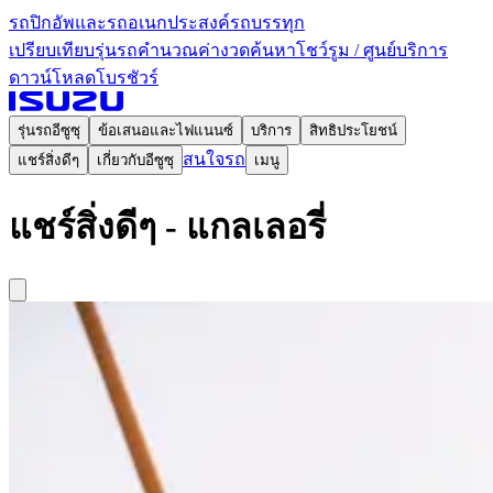
รถปิกอัพและรถอเนกประสงค์
รถบรรทุก
เปรียบเทียบรุ่นรถ
คำนวณค่างวด
ค้นหาโชว์รูม / ศูนย์บริการ
ดาวน์โหลดโบรชัวร์
รุ่นรถอีซูซุ
ข้อเสนอและไฟแนนซ์
บริการ
สิทธิประโยชน์
สนใจรถ
แชร์สิ่งดีๆ
เกี่ยวกับอีซูซุ
เมนู
แชร์สิ่งดีๆ - แกลเลอรี่