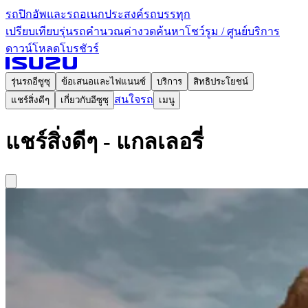
รถปิกอัพและรถอเนกประสงค์
รถบรรทุก
เปรียบเทียบรุ่นรถ
คำนวณค่างวด
ค้นหาโชว์รูม / ศูนย์บริการ
ดาวน์โหลดโบรชัวร์
รุ่นรถอีซูซุ
ข้อเสนอและไฟแนนซ์
บริการ
สิทธิประโยชน์
สนใจรถ
แชร์สิ่งดีๆ
เกี่ยวกับอีซูซุ
เมนู
แชร์สิ่งดีๆ - แกลเลอรี่