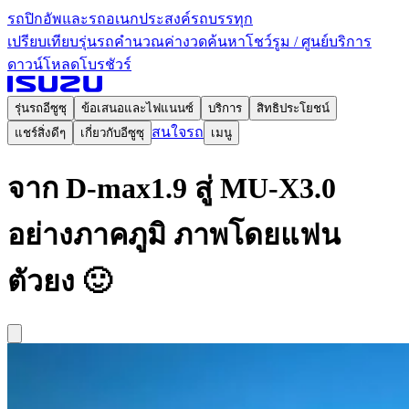
รถปิกอัพและรถอเนกประสงค์
รถบรรทุก
เปรียบเทียบรุ่นรถ
คำนวณค่างวด
ค้นหาโชว์รูม / ศูนย์บริการ
ดาวน์โหลดโบรชัวร์
รุ่นรถอีซูซุ
ข้อเสนอและไฟแนนซ์
บริการ
สิทธิประโยชน์
สนใจรถ
แชร์สิ่งดีๆ
เกี่ยวกับอีซูซุ
เมนู
จาก D-max1.9 สู่ MU-X3.0
อย่างภาคภูมิ ภาพโดยแฟน
ตัวยง 🙂