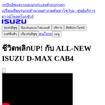
รถปิกอัพและรถอเนกประสงค์
รถบรรทุก
เปรียบเทียบรุ่นรถ
คำนวณค่างวด
ค้นหาโชว์รูม / ศูนย์บริการ
ดาวน์โหลดโบรชัวร์
รุ่นรถอีซูซุ
ข้อเสนอและไฟแนนซ์
บริการ
สิทธิประโยชน์
สนใจรถ
แชร์สิ่งดีๆ
เกี่ยวกับอีซูซุ
เมนู
ชีวิตพลิกUP! กับ ALL-NEW
ISUZU D-MAX CAB4