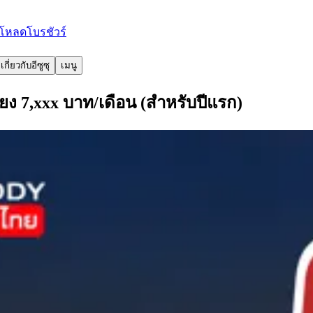
โหลดโบรชัวร์
เกี่ยวกับอีซูซุ
เมนู
พียง 7,xxx บาท/เดือน (สำหรับปีแรก)