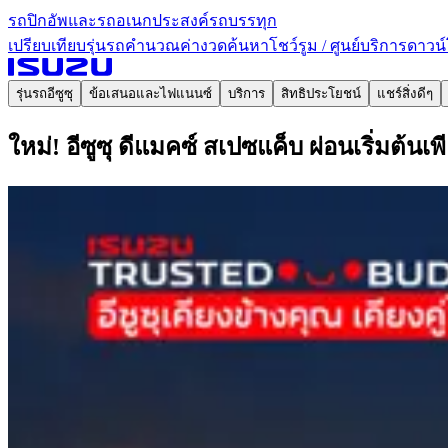
รถปิกอัพและรถอเนกประสงค์
รถบรรทุก
เปรียบเทียบรุ่นรถ
คำนวณค่างวด
ค้นหาโชว์รูม / ศูนย์บริการ
ดาวน์
รุ่นรถอีซูซุ
ข้อเสนอและไฟแนนซ์
บริการ
สิทธิประโยชน์
แชร์สิ่งดีๆ
ใหม่! อีซูซุ ดีแมคซ์ สเปซแค็บ ผ่อนเริ่มต้นเ