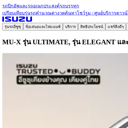
รถปิกอัพและรถอเนกประสงค์
รถบรรทุก
เปรียบเทียบรุ่นรถ
คำนวณค่างวด
ค้นหาโชว์รูม / ศูนย์บริการ
ดาวน์
รุ่นรถอีซูซุ
ข้อเสนอและไฟแนนซ์
บริการ
สิทธิประโยชน์
แชร์สิ่งดีๆ
MU-X รุ่น ULTIMATE, รุ่น ELEGANT และ รุ