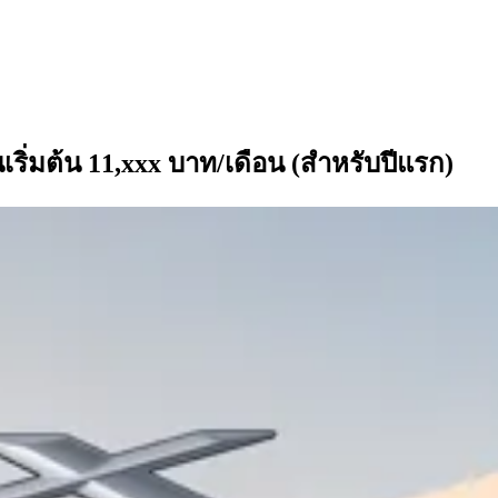
ิ่มต้น 11,xxx บาท/เดือน (สำหรับปีแรก)