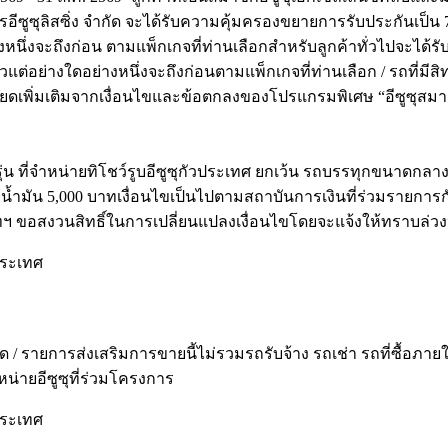
เพชรอีซูซุลิสซิ่ง จำกัด จะได้รับความคุ้มครองขยายการรับประกันเป็
งหนึ่งจะถึงก่อน ตามแพ็กเกจที่ท่านเลือกสำหรับลูกค้าทั่วไปจะได้ร
แต่อย่างใดอย่างหนึ่งจะถึงก่อนตามแพ็กเกจที่ท่านเลือก / รถที่มี
ียดเพิ่มเติมจากเงื่อนไขและข้อตกลงของโปรแกรมพิเศษ “อีซูซุสมา
กรุ่น ที่จำหน่ายทิโชว์รูบอีซูซุกัวประเทศ ยกเว้น รถบรรทุกขนาดกลา
ช่วยค่าน้ำมัน 5,000 บาทเงื่อนไขเป็นไปตามสถาบันการเงินที่ร่วมรายก
ิษัทฯ ขอสงวนสิทธิ์ในการเปลี่ยนแปลงเงื่อนไขโดยจะแจ้งให้ทราบล่วงห
ประเทศ
/ รายการส่งเสริมการขายนี้ไม่รวมรถรับจ้าง รถเช่า รถที่ซื้อภายใต
น่ายอีซูซุที่ร่วมโครงการ
ประเทศ