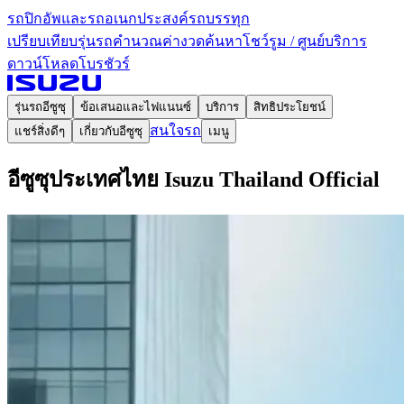
รถปิกอัพและรถอเนกประสงค์
รถบรรทุก
เปรียบเทียบรุ่นรถ
คำนวณค่างวด
ค้นหาโชว์รูม / ศูนย์บริการ
ดาวน์โหลดโบรชัวร์
รุ่นรถอีซูซุ
ข้อเสนอและไฟแนนซ์
บริการ
สิทธิประโยชน์
สนใจรถ
แชร์สิ่งดีๆ
เกี่ยวกับอีซูซุ
เมนู
อีซูซุประเทศไทย Isuzu Thailand Official