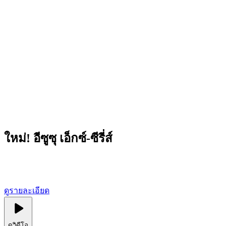
ใหม่! อีซูซุ เอ็กซ์-ซีรี่ส์
ดูรายละเอียด
ดูวิดีโอ