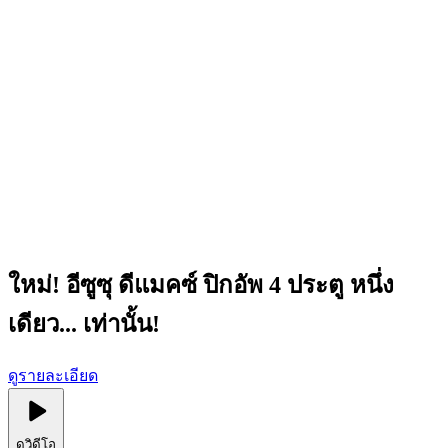
ใหม่! อีซูซุ ดีแมคซ์ ปิกอัพ 4 ประตู
ห
นึ่ง
เดียว... เท่านั้น!
ดูรายละเอียด
ดูวิดีโอ