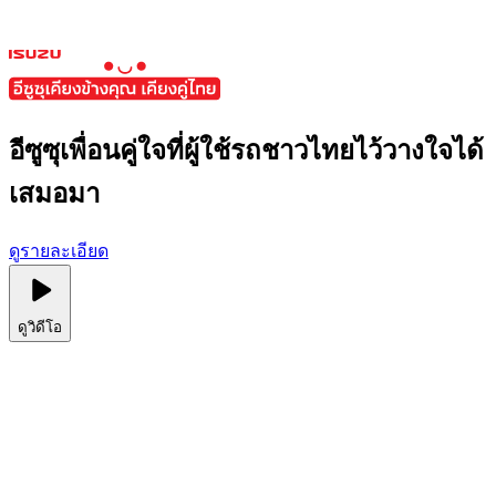
อีซูซุเพื่อนคู่ใจที่ผู้ใช้รถชาวไทย
ไว้วางใจได้
เสมอมา
ดูรายละเอียด
ดูวิดีโอ