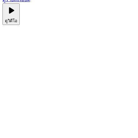
ดูวิดีโอ